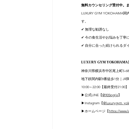
無料カウンセリング受付中。
LUXURY GYM YOKOH
す。
✔ 無理な勧誘なし
✔ 今の食生活やお悩みを丁寧
✔ 自分に合った続けられるダ
LUXURY GYM YOKOHAMA
神奈川県横浜市中区尾上町5-68
地下鉄関内駅8番徒歩1分｜J
10:00～22:00【最終受付21:00】
▶︎公式LINE【
@905pgrjx
】
▶︎Instagram【
@luxurygym_yo
▶︎ホームページ【
https://www