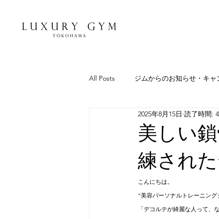
All Posts
ジムからのお知らせ・キャ
2025年8月15日
読了時間: 
池田トレーナーの健康＆美容コラム
美しい鎖
練された
こんにちは。
“美容パーソナルトレーニングジム”
「デコルテが綺麗な人って、