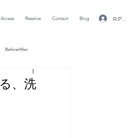
Access
Reserve
Contact
Blog
ログイン
BeforeAfter
る、洗