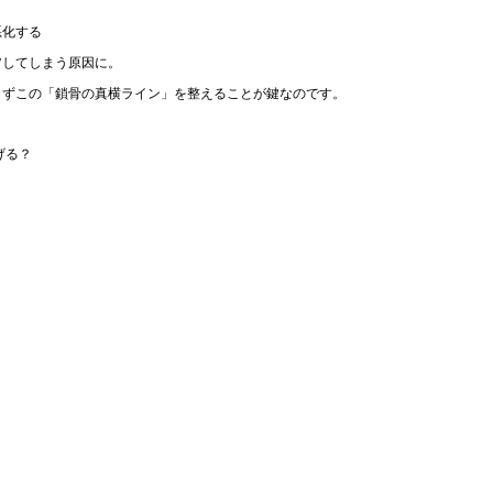
悪化する
”してしまう原因に。
まずこの「鎖骨の真横ライン」を整えることが鍵なのです。
げる？