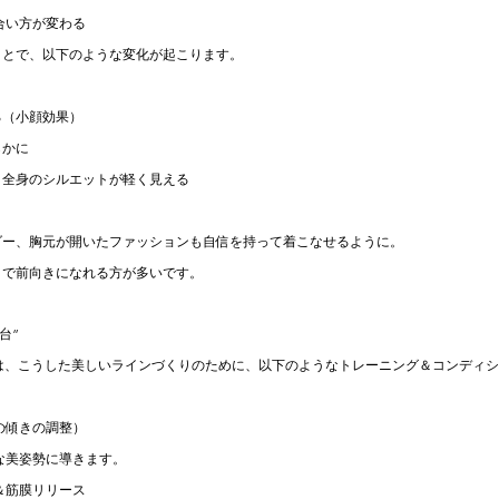
合い方が変わる
ことで、以下のような変化が起こります。
る（小顔効果）
らかに
、全身のシルエットが軽く見える
ダー、胸元が開いたファッションも自信を持って着こなせるように。
まで前向きになれる方が多いです。
台”
HAMAでは、こうした美しいラインづくりのために、以下のようなトレーニング＆コンデ
の傾きの調整）
な美姿勢に導きます。
＆筋膜リリース