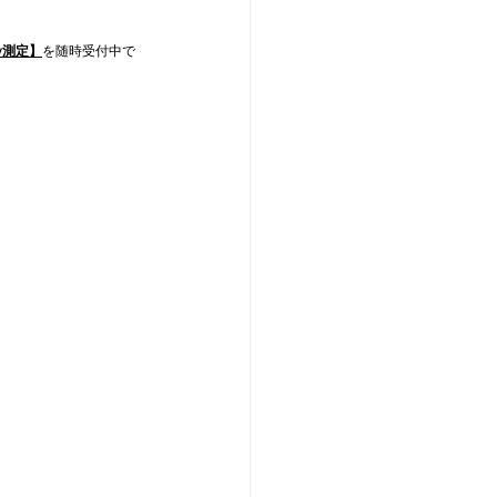
y測定】
を随時受付中で