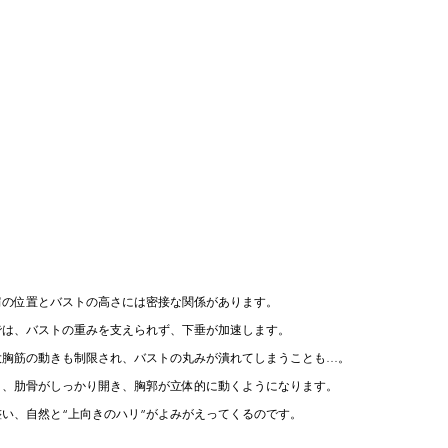
肩の位置とバストの高さには密接な関係があります。
では、バストの重みを支えられず、下垂が加速します。
大胸筋の動きも制限され、バストの丸みが潰れてしまうことも…。
と、肋骨がしっかり開き、胸郭が立体的に動くようになります。
い、自然と“上向きのハリ”がよみがえってくるのです。