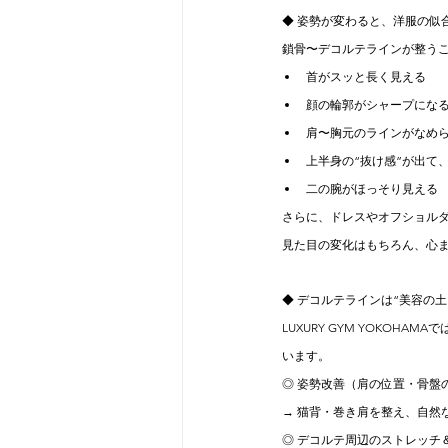
◆ 姿勢が変わると、洋服の似
鎖骨〜デコルテラインが整う
首がスッと長く見える
顔の輪郭がシャープにな
肩〜胸元のラインがなめ
上半身の“抜け感”が出て
二の腕がほっそり見える
さらに、ドレスやオフショル
見た目の変化はもちろん、心
◆ デコルテラインは“美容の土
LUXURY GYM YOKO
います。
◎ 姿勢改善（肩の位置・骨盤
→ 猫背・巻き肩を整え、自然
◎ デコルテ周辺のストレッチ