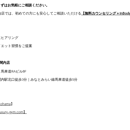
まずはお気軽にご相談ください。
AMA関内店では、初めての方にも安心してご相談いただける
【無料カウンセリング＋InBod
にヒアリング
イエット習慣をご提案
 関内店
 馬車道RAビル8F
R関内駅北口徒歩3分｜みなとみらい線馬車道徒歩5分
kohama
】
.luxury-gym.com】