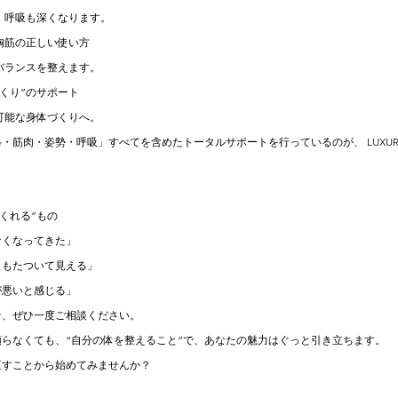
、呼吸も深くなります。
胸筋の正しい使い方
バランスを整えます。
づくり”のサポート
可能な身体づくりへ。
筋肉・姿勢・呼吸」すべてを含めたトータルサポートを行っているのが、 LUXURY G
くれる”もの
なくなってきた」
くもたついて見える」
が悪いと感じる」
そ、ぜひ一度ご相談ください。
らなくても、“自分の体を整えること”で、あなたの魅力はぐっと引き立ちます。
直すことから始めてみませんか？