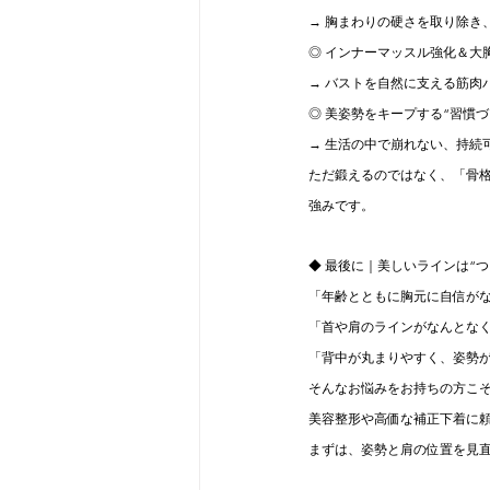
→ 胸まわりの硬さを取り除き
◎ インナーマッスル強化＆大
→ バストを自然に支える筋肉
◎ 美姿勢をキープする“習慣
→ 生活の中で崩れない、持続
ただ鍛えるのではなく、「骨格・
強みです。
◆ 最後に｜美しいラインは“つ
「年齢とともに胸元に自信が
「首や肩のラインがなんとな
「背中が丸まりやすく、姿勢
そんなお悩みをお持ちの方こ
美容整形や高価な補正下着に頼
まずは、姿勢と肩の位置を見