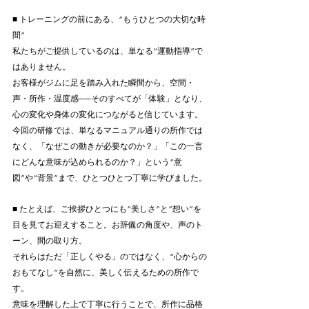
■ トレーニングの前にある、“もうひとつの大切な時
間”
私たちがご提供しているのは、単なる“運動指導”で
はありません。
お客様がジムに足を踏み入れた瞬間から、空間・
声・所作・温度感──そのすべてが「体験」となり、
心の変化や身体の変化につながると信じています。
今回の研修では、単なるマニュアル通りの所作では
なく、「なぜこの動きが必要なのか？」「この一言
にどんな意味が込められるのか？」という“意
図”や“背景”まで、ひとつひとつ丁寧に学びました。
■ たとえば、ご挨拶ひとつにも“美しさ”と“想い”を
目を見てお迎えすること。お辞儀の角度や、声のト
ーン、間の取り方。
それらはただ「正しくやる」のではなく、“心からの
おもてなし”を自然に、美しく伝えるための所作で
す。
意味を理解した上で丁寧に行うことで、所作に品格