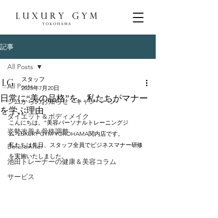
記事
All Posts
スタッフ
All Posts
2025年7月20日
日常に“美の品格”を。私たちがマナー
ジムからのお知らせ・キャンペーン
を学ぶ理由
ダイエット＆ボディメイク
こんにちは。“美容パーソナルトレーニングジ
姿勢改善＆骨格調整
ム”LUXURY GYM YOKOHAMA関内店です。
私たちは先日、スタッフ全員でビジネスマナー研修
BeforeAfter
を実施いたしました。
池田トレーナーの健康＆美容コラム
サービス