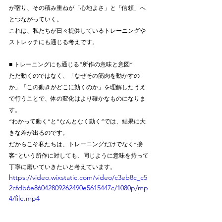
が宿り、その積み重ねが「心地よさ」と「信頼」へ
とつながっていく。
これは、私たちが日々提供しているトレーニングや
ストレッチにも通じる考えです。
■ トレーニングにも通じる“所作の意味と意図”
ただ動くのではなく、「なぜその筋肉を動かすの
か」「この動きがどこに効くのか」を理解したうえ
で行うことで、体の変化はより確かなものになりま
す。
“わかって動く”と“なんとなく動く”では、結果に大
きな差が出るのです。
だからこそ私たちは、トレーニングだけでなく“接
客”という所作に対しても、同じように意味を持って
丁寧に磨いていきたいと考えています。
https://video.wixstatic.com/video/c3eb8c_c5
2cfdb6e86042809262490e5615447c/1080p/mp
4/file.mp4