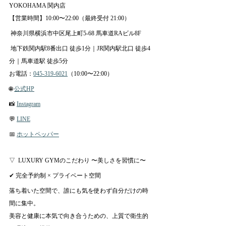
YOKOHAMA 関内店
【営業時間】10:00〜22:00（最終受付 21:00）
 神奈川県横浜市中区尾上町5-68 馬車道RAビル8F
 地下鉄関内駅8番出口 徒歩1分｜JR関内駅北口 徒歩4
分｜馬車道駅 徒歩5分
お電話：
045-319-6021
（10:00〜22:00）
🌐 
公式HP
📸 
Instagram
💬 
LINE
📅 
ホットペッパー
▽  LUXURY GYMのこだわり 〜美しさを習慣に〜
✔ 完全予約制 × プライベート空間
落ち着いた空間で、誰にも気を使わず自分だけの時
間に集中。
美容と健康に本気で向き合うための、上質で衛生的