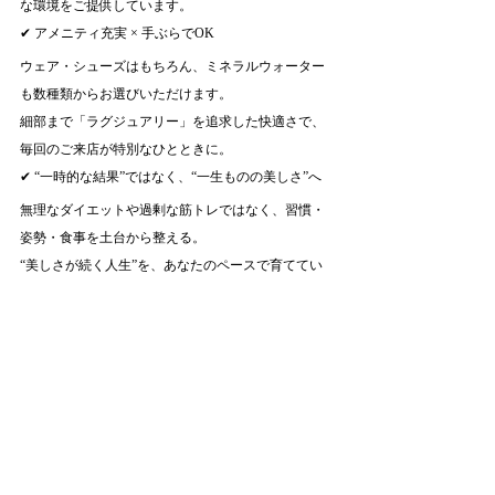
な環境をご提供しています。
✔ アメニティ充実 × 手ぶらでOK
ウェア・シューズはもちろん、ミネラルウォーター
も数種類からお選びいただけます。
細部まで「ラグジュアリー」を追求した快適さで、
毎回のご来店が特別なひとときに。
✔ “一時的な結果”ではなく、“一生ものの美しさ”へ
無理なダイエットや過剰な筋トレではなく、習慣・
姿勢・食事を土台から整える。
“美しさが続く人生”を、あなたのペースで育ててい
けるパーソナルトレーニングです。
▽ ご予約について
LUXURY GYM YOKOHAMAでは、より高い効果と
快適なサービス提供のため、完全予約制を導入して
おります。
ご予約は 
ホットペッパービューティー
 また
は 
LINE 
より承っております。