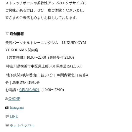
ストレッチポールや柔軟性アップのエクササイズに
ご興味がある方は、ぜひ一度ご体験くださいませ。
皆さまのご来店を心よりお待ちしております。
▽ 
店舗情報
美容パーソナルトレーニングジム　LUXURY GYM 
YOKOHAMA 関内店
【営業時間】10:00〜22:00（最終受付 21:00）
 神奈川県横浜市中区尾上町5-68 馬車道RAビル8F
 地下鉄関内駅8番出口 徒歩1分｜JR関内駅北口 徒歩4
分｜馬車道駅 徒歩5分
お電話：
045-319-6021
（10:00〜22:00）
🌐 
公式HP
📸 
Instagram
💬 
LINE
📅 
ホットペッパー