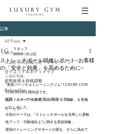
記事
All Posts
スタッフ
All Posts
2025年7月22日
ストレッチポール研修レポート~お客様
ジムからのお知らせ・キャンペーン
の「安全と効果」を高めるために~
ダイエット＆ボディメイク
こんにちは。
姿勢改善＆骨格調整
“美容パーソナルトレーニングジム” LUXURY GYM 
BeforeAfter
YOKOHAMA 関内店です。
池田トレーナーの健康＆美容コラム
先日、スタッフ全員で「エクササイズ研修」を実施
いたしました。
サービス
今回のテーマは、“ストレッチポールを活用した柔軟
性アップ・可動域向上”に関する実技研修。
普段のトレーニングサポートの質を、さらに高めて