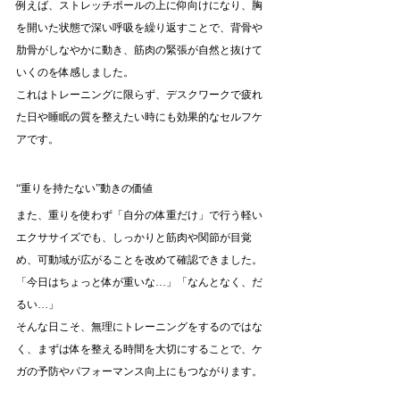
例えば、ストレッチポールの上に仰向けになり、胸
を開いた状態で深い呼吸を繰り返すことで、背骨や
肋骨がしなやかに動き、筋肉の緊張が自然と抜けて
いくのを体感しました。
これはトレーニングに限らず、デスクワークで疲れ
た日や睡眠の質を整えたい時にも効果的なセルフケ
アです。
“重りを持たない”動きの価値
また、重りを使わず「自分の体重だけ」で行う軽い
エクササイズでも、しっかりと筋肉や関節が目覚
め、可動域が広がることを改めて確認できました。
「今日はちょっと体が重いな…」「なんとなく、だ
るい…」
そんな日こそ、無理にトレーニングをするのではな
く、まずは体を整える時間を大切にすることで、ケ
ガの予防やパフォーマンス向上にもつながります。