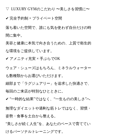
▽  LUXURY GYMのこだわり 〜美しさを習慣に〜
✔ 完全予約制 × プライベート空間
落ち着いた空間で、誰にも気を使わず自分だけの時
間に集中。
美容と健康に本気で向き合うための、上質で衛生的
な環境をご提供しています。
✔ アメニティ充実 × 手ぶらでOK
ウェア・シューズはもちろん、ミネラルウォーター
も数種類からお選びいただけます。
細部まで「ラグジュアリー」を追求した快適さで、
毎回のご来店が特別なひとときに。
✔ “一時的な結果”ではなく、“一生ものの美しさ”へ
無理なダイエットや過剰な筋トレではなく、習慣・
姿勢・食事を土台から整える。
“美しさが続く人生”を、あなたのペースで育ててい
けるパーソナルトレーニングです。