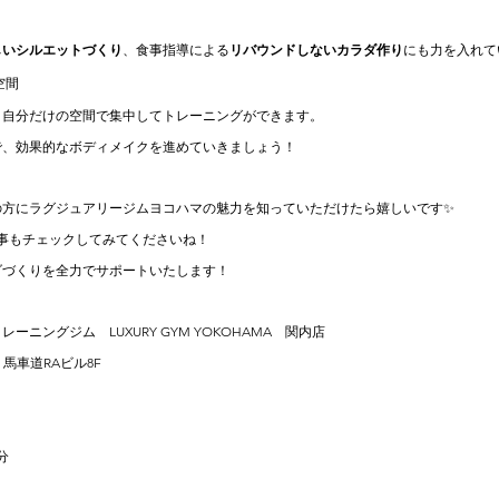
しいシルエットづくり
、食事指導による
リバウンドしないカラダ作り
にも力を入れて
空間
、自分だけの空間で集中してトレーニングができます。
で、効果的なボディメイクを進めていきましょう！
の方にラグジュアリージムヨコハマの魅力を知っていただけたら嬉しいです✨
載記事もチェックしてみてくださいね！
ダづくりを全力でサポートいたします！
トレーニングジム　
LUXURY GYM YOKOHAMA　
関内店
 馬車道RAビル8F
分