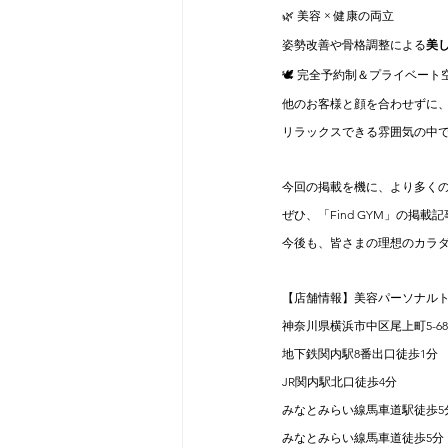
🌿 美容 × 健康の両立
姿勢改善や骨格調整による
美
🕊 完全予約制＆プライベート
他のお客様と顔を合わせずに
リラックスできる雰囲気の中
今回の掲載を機に、より多く
ぜひ、「Find GYM」の掲
今後も、皆さまの理想のカラ
【店舗情報】美容パーソナル
神奈川県横浜市中区尾上町5-68
地下鉄関内駅8番出口徒歩1分
JR関内駅北口徒歩4分
みなとみらい線馬車道駅徒歩5
みなとみらい線馬車道徒歩5分