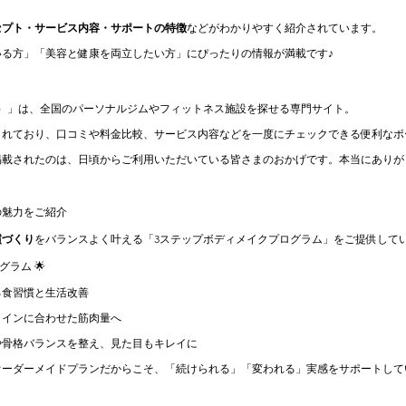
セプト・サービス内容・サポートの特徴
などがわかりやすく紹介されています。
いる方」「美容と健康を両立したい方」にぴったりの情報が満載です♪
ドジム）」は、全国のパーソナルジムやフィットネス施設を探せる専門サイト。
されており、口コミや料金比較、サービス内容などを一度にチェックできる便利なポ
掲載されたのは、日頃からご利用いただいている皆さまのおかげです。本当にありが
の魅力をご紹介
慣づくり
をバランスよく叶える「3ステップボディメイクプログラム」をご提供して
グラム 🌟
る食習慣と生活改善
ラインに合わせた筋肉量へ
や骨格バランスを整え、見た目もキレイに
オーダーメイドプランだからこそ、「続けられる」「変われる」実感をサポートして