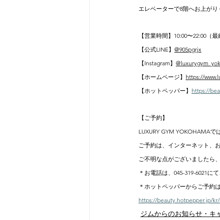
エレベーターで8階へお上がり
【営業時間】10:00〜22:00（最終
【公式LINE】
@905pgrjx
【Instagram】
@luxurygym_yo
【ホームページ】
https://www.
【ホットペッパー】
https://be
【ご予約】
LUXURY GYM YOKO
ご予約は、インターネット、
ご不明な点がございましたら
＊お電話は、045-319-6021に
＊ホットペッパーからご予約
https://beauty.hotpepper.jp/k
ジムからのお知らせ・キ