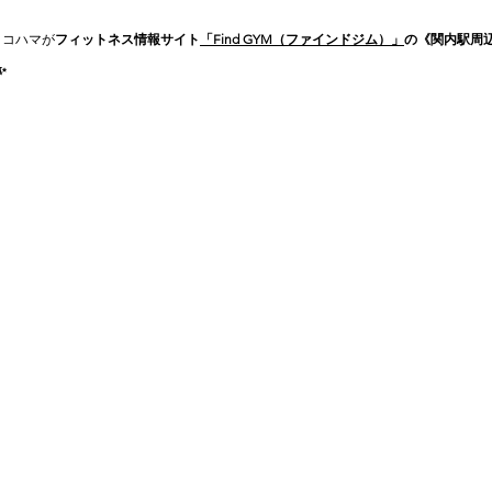
ヨコハマが
フィットネス情報サイト
「Find GYM（ファインドジム）」
の《関内駅周
✨