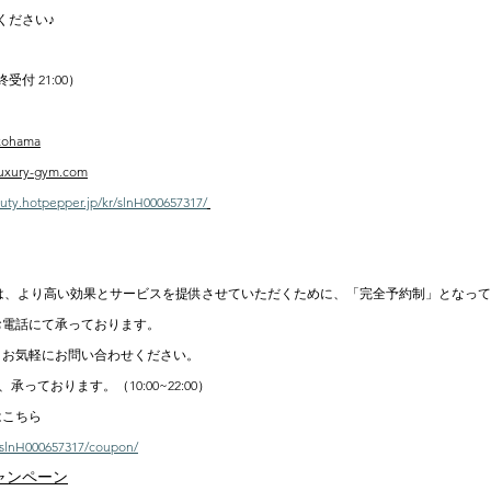
ください♪
受付 21:00）
kohama
luxury-gym.com
auty.hotpepper.jp/kr/slnH000657317/
HAMAでは、より高い効果とサービスを提供させていただくために、「完全予約制」となっ
お電話にて承っております。
、お気軽にお問い合わせください。
て、承っております。（10:00~22:00）
はこちら
r/slnH000657317/coupon/
ャンペーン