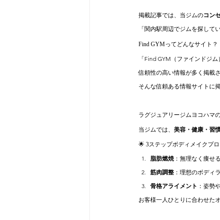
掲載記事では、当ジムの
コン
「関内駅周辺でジムを探して
Find GYMってどんなサイト？
「Find GYM（ファイン
信頼性の高い情報が多く掲載
そんな信頼ある情報サイトに
ラグジュアリージムヨコハマ
当ジムでは、
美容・健康・習
🌟 3ステップボディメイクプロ
脂肪燃焼
：無理なく痩せ
筋肉調整
：理想のボディ
骨格アライメント
：姿勢
お客様一人ひとりに合わせた