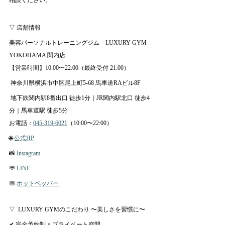
相談ください。
▽ 店舗情報
美容パーソナルトレーニングジム　LUXURY GYM 
YOKOHAMA 関内店
【営業時間】10:00〜22:00（最終受付 21:00）
 神奈川県横浜市中区尾上町5-68 馬車道RAビル8F
 地下鉄関内駅8番出口 徒歩1分｜JR関内駅北口 徒歩4
分｜馬車道駅 徒歩5分
お電話：
045-319-6021
（10:00〜22:00）
🌐 
公式HP
📸 
Instagram
💬 
LINE
📅 
ホットペッパー
▽  LUXURY GYMのこだわり 〜美しさを習慣に〜
✔ 完全予約制 × プライベート空間