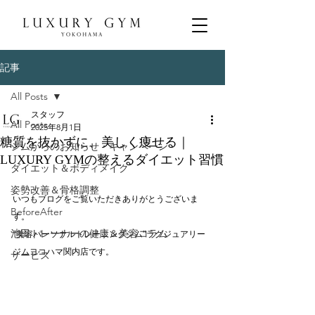
記事
All Posts
スタッフ
All Posts
2025年8月1日
糖質を抜かずに、美しく痩せる｜
ジムからのお知らせ・キャンペーン
LUXURY GYMの整えるダイエット習慣
ダイエット＆ボディメイク
姿勢改善＆骨格調整
いつもブログをご覧いただきありがとうございま
BeforeAfter
す。
池田トレーナーの健康＆美容コラム
“美容パーソナルトレーニングジム”ラグジュアリー
ジムヨコハマ関内店です。
サービス