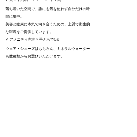
落ち着いた空間で、誰にも気を使わず自分だけの時
間に集中。
美容と健康に本気で向き合うための、上質で衛生的
な環境をご提供しています。
✔ アメニティ充実 × 手ぶらでOK
ウェア・シューズはもちろん、ミネラルウォーター
も数種類からお選びいただけます。
細部まで「ラグジュアリー」を追求した快適さで、
毎回のご来店が特別なひとときに。
✔ “一時的な結果”ではなく、“一生ものの美しさ”へ
無理なダイエットや過剰な筋トレではなく、習慣・
姿勢・食事を土台から整える。
“美しさが続く人生”を、あなたのペースで育ててい
けるパーソナルトレーニングです。
▽ ご予約について
LUXURY GYM YOKOHAMAでは、より高い効果と