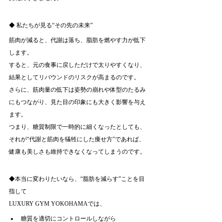
◆ 私たちが見る“その先の未来”
筋肉が減ると、代謝は落ち、脂肪を燃やす力が低下
します。
すると、元の食事に戻しただけで太りやすくなり、
結果としてリバウンドのリスクが高まるのです。
さらに、筋肉量の低下は姿勢の崩れや体型のたるみ
にもつながり、見た目の印象にも大きく影響を与え
ます。
つまり、糖質制限で一時的に細くなったとしても、
それが“代謝と筋肉を犠牲にした痩せ方”であれば、
健康も美しさも維持できなくなってしまうのです。
◆本当に変わりたいなら、“脂肪を減らす”ことを目
指して
LUXURY GYM YOKOHAMAでは、
糖質を適切にコントロールしながら