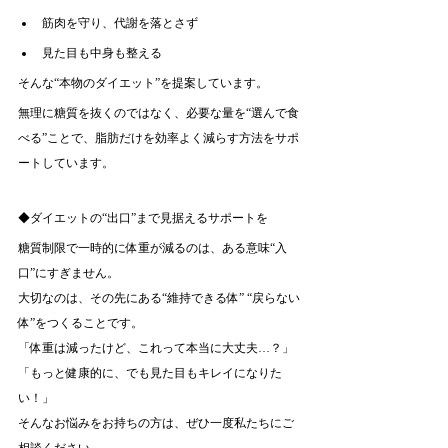
筋肉を守り、代謝を落とさず
見た目も中身も整える
そんな“本物のダイエット”を提案しています。
無理に糖質を抜くのではなく、必要な量を“選んで食
べる”ことで、脂肪だけを効率よく減らす方法をサポ
ートしています。
◆ダイエットの“出口”まで見据えるサポートを
糖質制限で一時的に体重が減るのは、ある意味“入
口”にすぎません。
大切なのは、その先にある“維持できる体” “戻らない
体”をつくることです。
「体重は減ったけど、これって本当に大丈夫…？」
「もっと健康的に、でも見た目もキレイになりた
い！」
そんなお悩みをお持ちの方は、ぜひ一度私たちにご